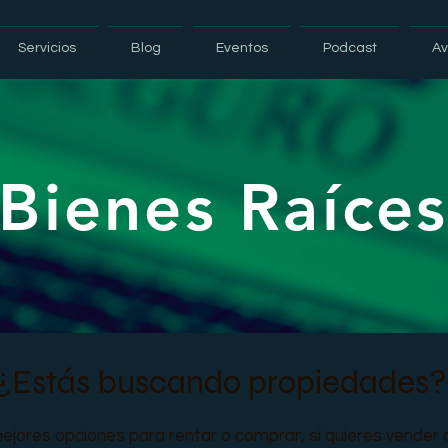
Servicios
Blog
Eventos
Podcast
Av
Bienes Raíce
¿Estás buscando propiedades
ejores opciones para rentar o comprar, si quieres vender 