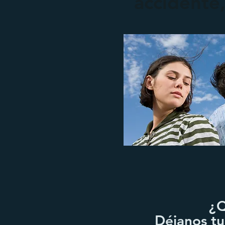
accidente
¿Q
Déjanos t