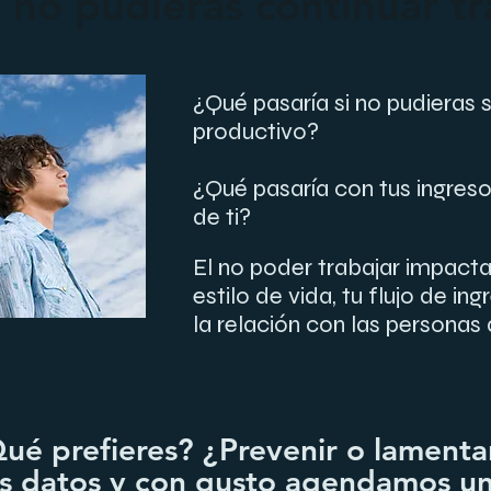
, no pudieras continuar t
¿Qué pasaría si no pudieras 
productivo?
¿Qué pasaría con tus ingresos
de ti?
El no poder trabajar impac
estilo de vida, tu flujo de in
la relación con las personas
ué prefieres? ¿Prevenir o lament
us datos y con gusto agendamos
un