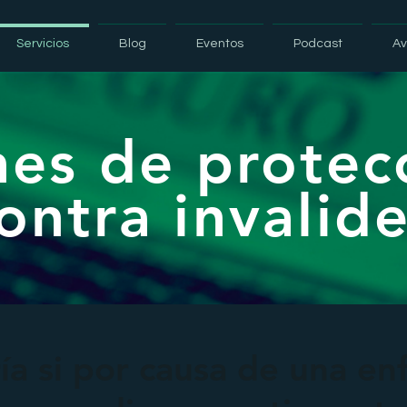
Servicios
Blog
Eventos
Podcast
Av
nes de protec
ontra invalid
ía si por causa de una e