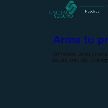
Nosotros
Arma tu pr
Armemos juntos paso a p
reales, creando un diagn