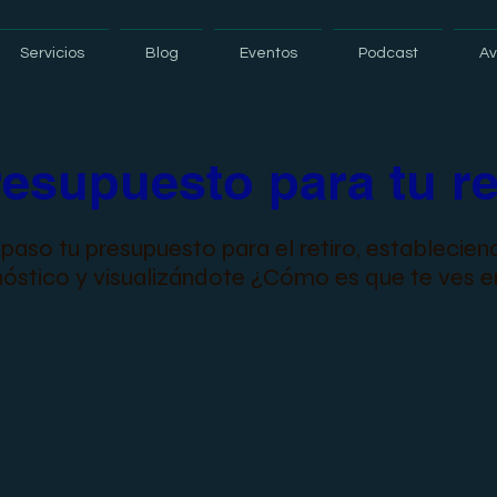
Servicios
Blog
Eventos
Podcast
Av
esupuesto para tu re
aso tu presupuesto para el retiro, establecien
óstico y visualizándote ¿Cómo es que te ves en 